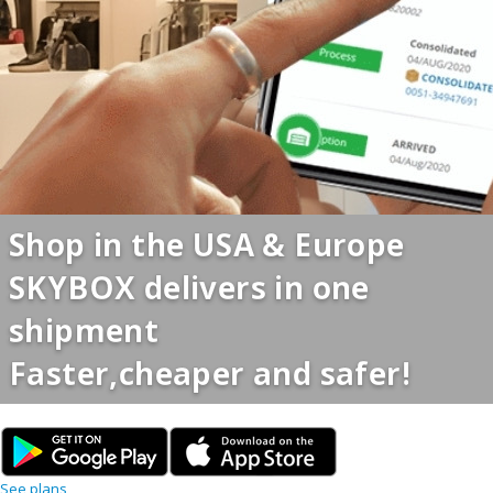
Shop in the USA & Europe
SKYBOX delivers in one
shipment
Faster,cheaper and safer!
See plans