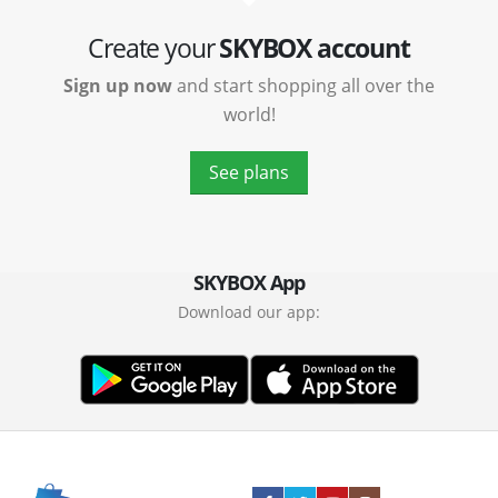
Create your
SKYBOX account
Sign up now
and start shopping all over the
world!
See plans
SKYBOX App
Download our app: